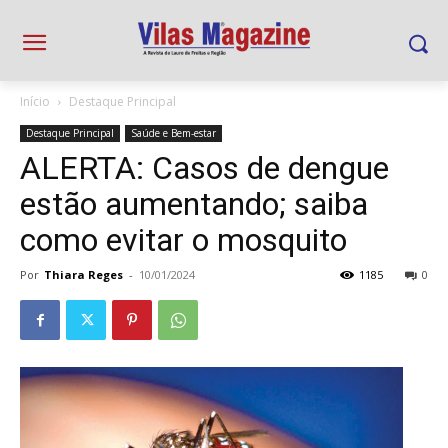
Início
Destaque Principal
Destaque Principal
Saúde e Bem-estar
ALERTA: Casos de dengue
estão aumentando; saiba
como evitar o mosquito
Por
Thiara Reges
-
10/01/2024
1185
0