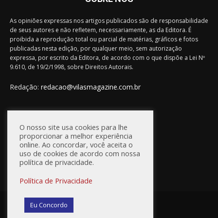
As opiniões expressas nos artigos publicados são de responsabilidade
de seus autores e não refletem, necessariamente, as da Editora. É
proibida a reprodução total ou parcial de matérias, gráficos e fotos
publicadas nesta edição, por qualquer meio, sem autorização
expressa, por escrito da Editora, de acordo com o que dispõe a Lei Nº
9.610, de 19/2/1998, sobre Direitos Autorais.
Redação:
redacao@vilasmagazine.com.br
FIQUE CONECTADO
O nosso site usa cookies para lhe
proporcionar a melhor experiência
online. Ao concordar, você aceita o
uso de cookies de acordo com nossa
política de privacidade.
Política de Privacidade
© Vilas Magazine / Site Desenvolvido por:
WebD2
Eu Concordo