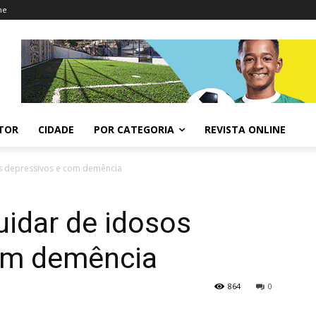
ne
ITOR
CIDADE
POR CATEGORIA
REVISTA ONLINE
s depressivos e com demência
idar de idosos
om demência
864
0