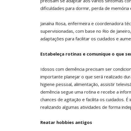
precisam se adaptar aos vários sintomas com
dificuldades para dormir, perda de memória 
Janaína Rosa, enfermeira e coordenadora té
supervisionadas, com base no Rio de Janeiro,
adaptações para facilitar os cuidados e aume
Estabeleça rotinas e comunique o que se
Idosos com demência precisam ser condiciona
importante planejar o que será realizado dura
higiene pessoal, alimentação, assistir telev
demência segue uma rotina e recebe a inform
chances de agitação e facilita os cuidados. 
realizando algumas atividades de forma indep
Reatar hobbies antigos