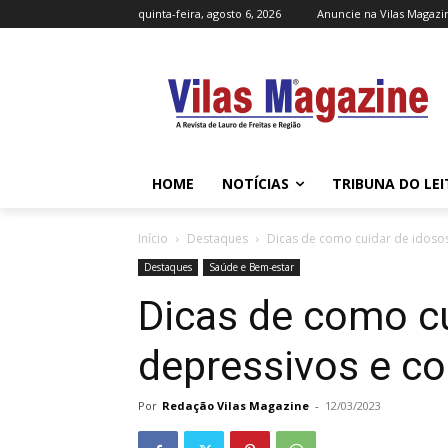
quinta-feira, agosto 6, 2026
Anuncie na Vilas Magazi
HOME
NOTÍCIAS
TRIBUNA DO LE
Início
Destaques
Dicas de como cuidar de idoso
Destaques
Saúde e Bem-estar
Dicas de como cu
depressivos e c
Por
Redação Vilas Magazine
-
12/03/2023