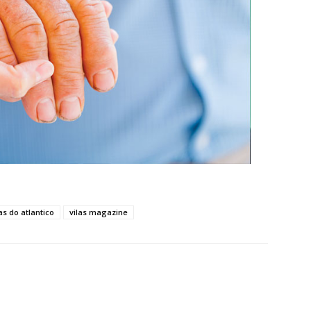
las do atlantico
vilas magazine