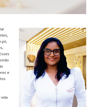
tar
antes,
m pó,
s,
 Esses
 estão
às
ores e
ntos
 vida