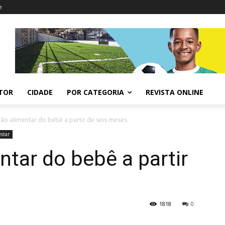
e
ITOR
CIDADE
POR CATEGORIA
REVISTA ONLINE
ção alimentar do bebê a partir de seis meses
star
ntar do bebê a partir
1818
0