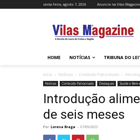
sexta-feira, agosto 7, 2026
Anuncie na Vilas Magazin
HOME
NOTÍCIAS
TRIBUNA DO LE
Início
Notícias
Conteúdo Patrocinado
Introdu
Notícias
Conteúdo Patrocinado
Destaques
Saúde e Bem-e
Introdução alime
de seis meses
Por
Lorena Braga
-
07/09/2023