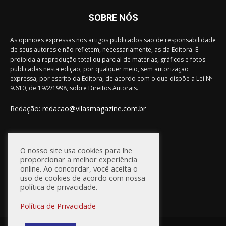
SOBRE NÓS
As opiniões expressas nos artigos publicados são de responsabilidade
de seus autores e não refletem, necessariamente, as da Editora. É
proibida a reprodução total ou parcial de matérias, gráficos e fotos
publicadas nesta edição, por qualquer meio, sem autorização
expressa, por escrito da Editora, de acordo com o que dispõe a Lei Nº
9.610, de 19/2/1998, sobre Direitos Autorais.
Redação:
redacao@vilasmagazine.com.br
FIQUE CONECTADO
O nosso site usa cookies para lhe
proporcionar a melhor experiência
online. Ao concordar, você aceita o
uso de cookies de acordo com nossa
política de privacidade.
Política de Privacidade