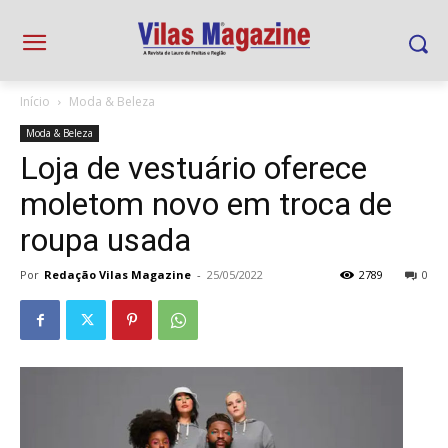
Início
Moda & Beleza
Moda & Beleza
Loja de vestuário oferece
moletom novo em troca de
roupa usada
Por
Redação Vilas Magazine
-
25/05/2022
2789
0