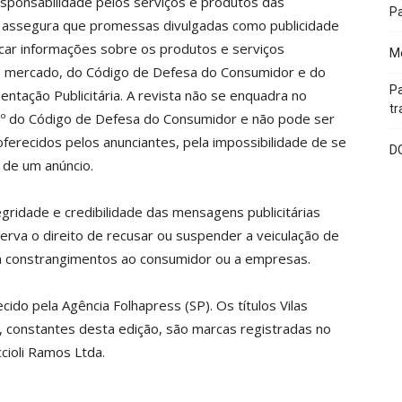
esponsabilidade pelos serviços e produtos das
P
assegura que promessas divulgadas como publicidade
scar informações sobre os produtos e serviços
Me
do mercado, do Código de Defesa do Consumidor e do
Pa
tação Publicitária. A revista não se enquadra no
tr
 3º do Código de Defesa do Consumidor e não pode ser
ferecidos pelos anunciantes, pela impossibilidade de se
D
a de um anúncio.
egridade e credibilidade das mensagens publicitárias
erva o direito de recusar ou suspender a veiculação de
 constrangimentos ao consumidor ou a empresas.
ecido pela Agência Folhapress (SP). Os títulos Vilas
s, constantes desta edição, são marcas registradas no
cioli Ramos Ltda.