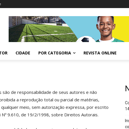
e
ITOR
CIDADE
POR CATEGORIA
REVISTA ONLINE
N
s são de responsabilidade de seus autores e não
proibida a reprodução total ou parcial de matérias,
Co
r qualquer meio, sem autorização expressa, por escrito
14
 Nº 9.610, de 19/2/1998, sobre Direitos Autorais.
In
co