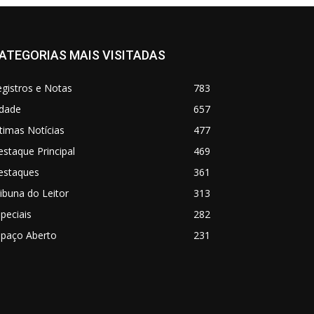
ATEGORIAS MAIS VISITADAS
gistros e Notas
783
idade
657
timas Notícias
477
staque Principal
469
estaques
361
ibuna do Leitor
313
peciais
282
spaço Aberto
231