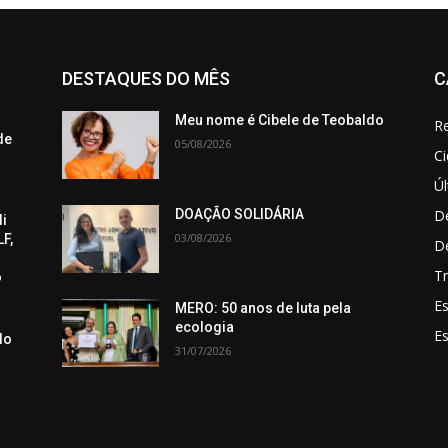
DESTAQUES DO MÊS
C
Meu nome é Cibele de Teobaldo
Re
de
05/08/2026
C
Úl
De
DOAÇÃO SOLIDÁRIA
di
03/08/2026
F,
D
Tr
o
Es
MERO: 50 anos de luta pela
ecologia
E
do
31/07/2026