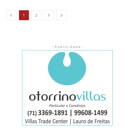
1
2
3
- P u b l i c i d a d e -