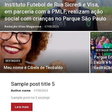
Instituto Futebol de Rua Sicredi e Visa,
em parceria com a PMLF, realizam ação
social com crianças no Parque São Paulo
Redação Vilas Magazine
-
07/08/2026
DESTAQUE PR
Parque E
DESTAQUES
Lauro e 
Meu nome é Cibele de Teobaldo
castração
Sample post title 5
Author name
-
07/08/2026
Sample post no 5 excerpt.
Leia mais