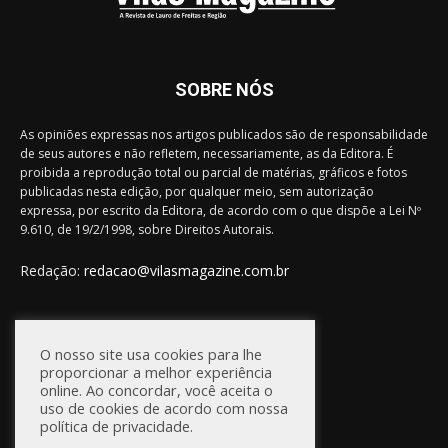
SOBRE NÓS
As opiniões expressas nos artigos publicados são de responsabilidade
de seus autores e não refletem, necessariamente, as da Editora. É
proibida a reprodução total ou parcial de matérias, gráficos e fotos
publicadas nesta edição, por qualquer meio, sem autorização
expressa, por escrito da Editora, de acordo com o que dispõe a Lei Nº
9.610, de 19/2/1998, sobre Direitos Autorais.
Redação:
redacao@vilasmagazine.com.br
FIQUE CONECTADO
O nosso site usa cookies para lhe
proporcionar a melhor experiência
online. Ao concordar, você aceita o
uso de cookies de acordo com nossa
política de privacidade.