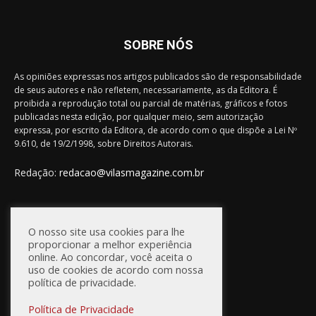
SOBRE NÓS
As opiniões expressas nos artigos publicados são de responsabilidade
de seus autores e não refletem, necessariamente, as da Editora. É
proibida a reprodução total ou parcial de matérias, gráficos e fotos
publicadas nesta edição, por qualquer meio, sem autorização
expressa, por escrito da Editora, de acordo com o que dispõe a Lei Nº
9.610, de 19/2/1998, sobre Direitos Autorais.
Redação:
redacao@vilasmagazine.com.br
FIQUE CONECTADO
O nosso site usa cookies para lhe
proporcionar a melhor experiência
online. Ao concordar, você aceita o
uso de cookies de acordo com nossa
política de privacidade.
Política de Privacidade