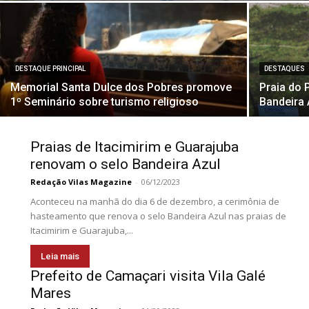
DESTAQUE PRINCIPAL
DESTAQUES
Memorial Santa Dulce dos Pobres promove
Praia do 
1º Seminário sobre turismo religioso
Bandeira 
Praias de Itacimirim e Guarajuba
renovam o selo Bandeira Azul
Redação Vilas Magazine
-
06/12/2023
Aconteceu na manhã do dia 6 de dezembro, a cerimônia de
hasteamento que renova o selo Bandeira Azul nas praias de
Itacimirim e Guarajuba,...
Leia mais
Prefeito de Camaçari visita Vila Galé
Mares