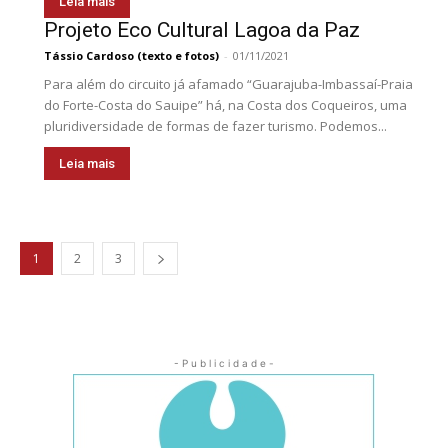
Leia mais
Projeto Eco Cultural Lagoa da Paz
Tássio Cardoso (texto e fotos)
-
01/11/2021
Para além do circuito já afamado “Guarajuba-Imbassaí-Praia
do Forte-Costa do Sauipe” há, na Costa dos Coqueiros, uma
pluridiversidade de formas de fazer turismo. Podemos...
Leia mais
1
2
3
- P u b l i c i d a d e -