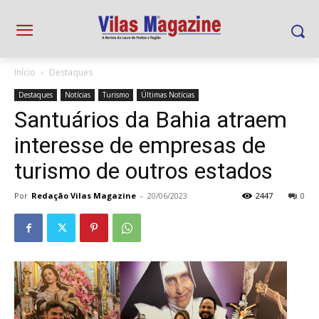
Início
Destaques
Destaques
Notícias
Turismo
Últimas Notícias
Santuários da Bahia atraem
interesse de empresas de
turismo de outros estados
Por
Redação Vilas Magazine
-
20/06/2023
2447
0