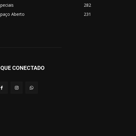
peciais
282
spaço Aberto
231
IQUE CONECTADO