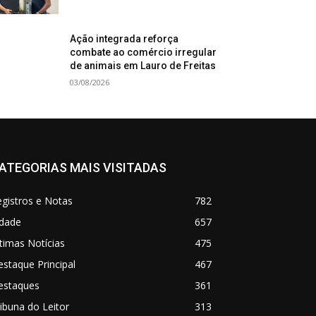
Ação integrada reforça
combate ao comércio irregular
de animais em Lauro de Freitas
03/08/2026
ATEGORIAS MAIS VISITADAS
gistros e Notas
782
idade
657
timas Notícias
475
staque Principal
467
estaques
361
ibuna do Leitor
313