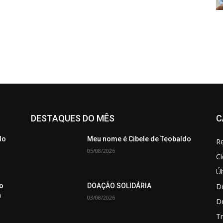
DESTAQUES DO MÊS
C
do
Meu nome é Cibele de Teobaldo
Re
05/08/2026
C
Úl
De
o
DOAÇÃO SOLIDÁRIA
a
03/08/2026
D
Tr