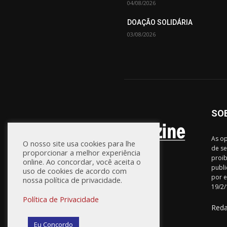
04/08/2026
DOAÇÃO SOLIDÁRIA
03/08/2026
SO
As op
O nosso site usa cookies para lhe
de se
proporcionar a melhor experiência
proib
online. Ao concordar, você aceita o
publi
uso de cookies de acordo com
por e
nossa política de privacidade.
19/2/
Política de Privacidade
Red
Eu Concordo