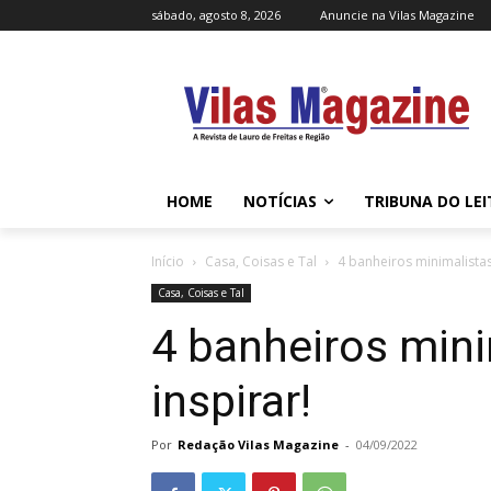
sábado, agosto 8, 2026
Anuncie na Vilas Magazine
HOME
NOTÍCIAS
TRIBUNA DO LE
Início
Casa, Coisas e Tal
4 banheiros minimalistas
Casa, Coisas e Tal
4 banheiros mini
inspirar!
Por
Redação Vilas Magazine
-
04/09/2022