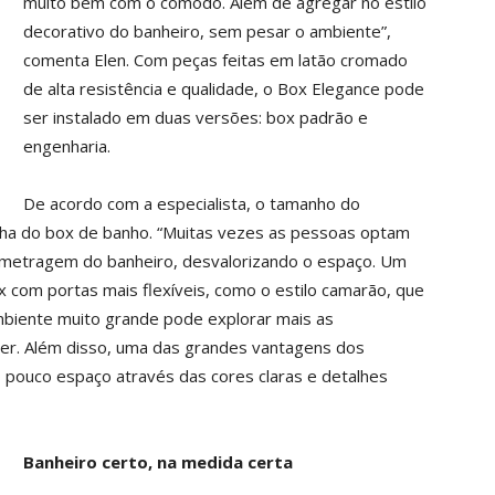
muito bem com o cômodo. Além de agregar no estilo
decorativo do banheiro, sem pesar o ambiente”,
comenta Elen. Com peças feitas em latão cromado
de alta resistência e qualidade, o Box Elegance pode
ser instalado em duas versões: box padrão e
engenharia.
De acordo com a especialista, o tamanho do
olha do box de banho. “Muitas vezes as pessoas optam
metragem do banheiro, desvalorizando o espaço. Um
com portas mais flexíveis, como o estilo camarão, que
mbiente muito grande pode explorar mais as
rer. Além disso, uma das grandes vantagens dos
o pouco espaço através das cores claras e detalhes
Banheiro certo, na medida certa