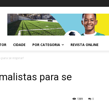
ITOR
CIDADE
POR CATEGORIA
REVISTA ONLINE
 para se inspirar!
malistas para se
1389
0