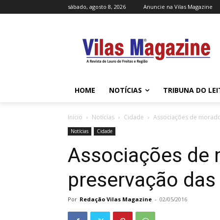
sábado, agosto 8, 2026
Anuncie na Vilas Magazine
HOME
NOTÍCIAS
TRIBUNA DO LE
Início
Notícias
Cidade
Associações de morado
Notícias
Cidade
Associações de
preservação das 
Por
Redação Vilas Magazine
-
02/05/2016