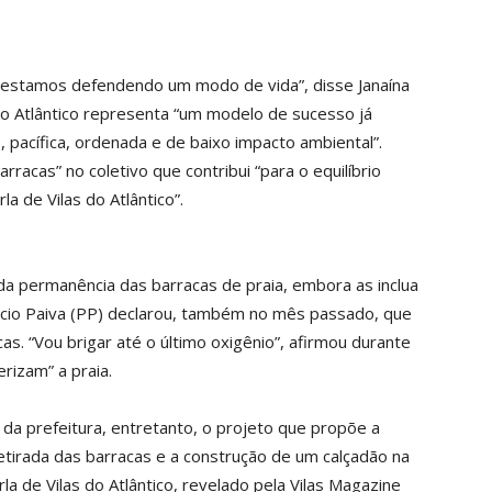
 estamos defendendo um modo de vida”, disse Janaína
do Atlântico representa “um modelo de sucesso já
 pacífica, ordenada e de baixo impacto ambiental”.
rracas” no coletivo que contribui “para o equilíbrio
a de Vilas do Atlântico”.
 da permanência das barracas de praia, embora as inclua
árcio Paiva (PP) declarou, também no mês passado, que
as. “Vou brigar até o último oxigênio”, afirmou durante
rizam” a praia.
 da prefeitura, entretanto, o projeto que propõe a
etirada das barracas e a construção de um calçadão na
rla de Vilas do Atlântico, revelado pela Vilas Magazine