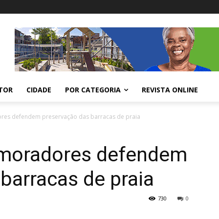
ITOR
CIDADE
POR CATEGORIA
REVISTA ONLINE
res defendem preservação das barracas de praia
 moradores defendem
barracas de praia
730
0