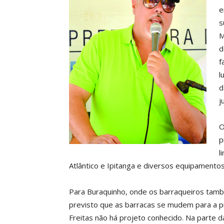
e
s
M
d
f
l
d
j
O
p
l
Atlântico e Ipitanga e diversos equipamentos
Para Buraquinho, onde os barraqueiros també
previsto que as barracas se mudem para a pr
Freitas não há projeto conhecido. Na parte d