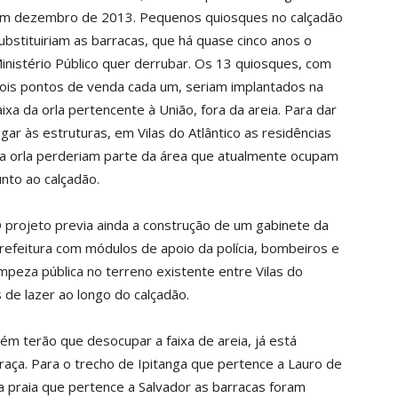
m dezembro de 2013. Pequenos quiosques no calçadão
ubstituiriam as barracas, que há quase cinco anos o
inistério Público quer derrubar. Os 13 quiosques, com
ois pontos de venda cada um, seriam implantados na
aixa da orla pertencente à União, fora da areia. Para dar
ugar às estruturas, em Vilas do Atlântico as residências
a orla perderiam parte da área que atualmente ocupam
unto ao calçadão.
 projeto previa ainda a construção de um gabinete da
refeitura com módulos de apoio da polícia, bombeiros e
impeza pública no terreno existente entre Vilas do
 de lazer ao longo do calçadão.
m terão que desocupar a faixa de areia, já está
aça. Para o trecho de Ipitanga que pertence a Lauro de
a praia que pertence a Salvador as barracas foram