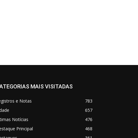
ATEGORIAS MAIS VISITADAS
gistros e Notas
783
idade
657
timas Notícias
476
staque Principal
468
estaques
361