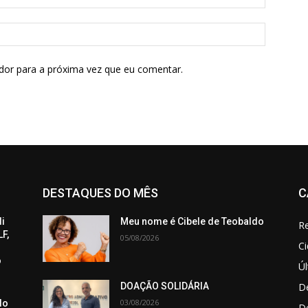
dor para a próxima vez que eu comentar.
DESTAQUES DO MÊS
C
di
Meu nome é Cibele de Teobaldo
Re
F,
05/08/2026
C
o
Úl
De
DOAÇÃO SOLIDÁRIA
03/08/2026
do
D