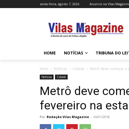
sexta-feira, agosto 7, 2026
Anuncie na Vilas Magazin
HOME
NOTÍCIAS
TRIBUNA DO LE
Início
Notícias
Cidade
Metrô deve começar a o
Notícias
Cidade
Metrô deve come
fevereiro na est
Por
Redação Vilas Magazine
-
06/01/2018