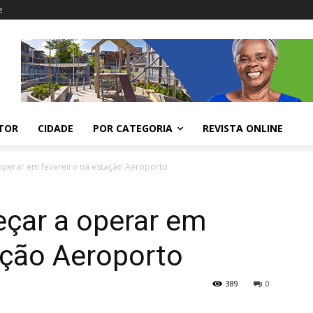
e
ITOR
CIDADE
POR CATEGORIA
REVISTA ONLINE
perar em fevereiro na estação Aeroporto
çar a operar em
ação Aeroporto
389
0