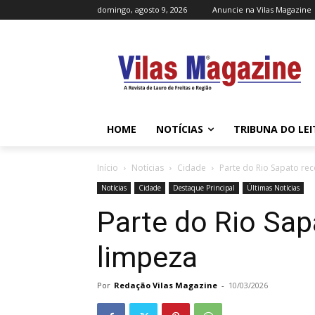
domingo, agosto 9, 2026
Anuncie na Vilas Magazine
HOME
NOTÍCIAS
TRIBUNA DO LE
Início
Notícias
Cidade
Parte do Rio Sapato re
Notícias
Cidade
Destaque Principal
Últimas Notícias
Parte do Rio Sap
limpeza
Por
Redação Vilas Magazine
-
10/03/2026