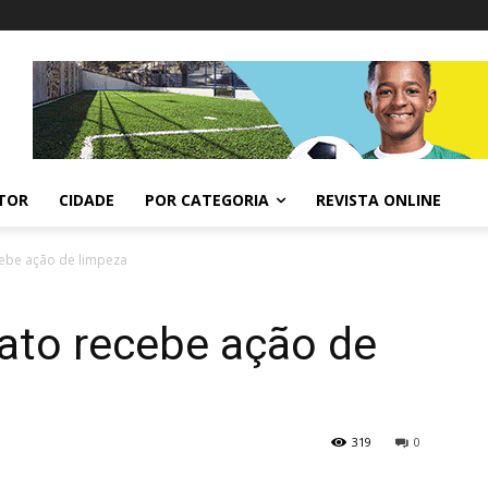
ITOR
CIDADE
POR CATEGORIA
REVISTA ONLINE
cebe ação de limpeza
ato recebe ação de
319
0