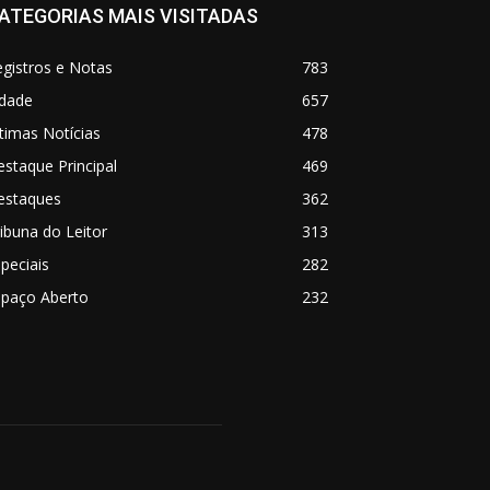
ATEGORIAS MAIS VISITADAS
gistros e Notas
783
idade
657
timas Notícias
478
staque Principal
469
estaques
362
ibuna do Leitor
313
peciais
282
spaço Aberto
232