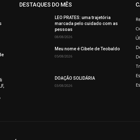
DESTAQUES DO MÊS
C
LEO PRATES: uma trajetória
Re
s
marcada pelo cuidado com as
C
pessoas
08/08/2026
Úl
De
Meu nome é Cibele de Teobaldo
de
05/08/2026
D
Tr
Es
DOAÇÃO SOLIDÁRIA
di
E
03/08/2026
F,
o