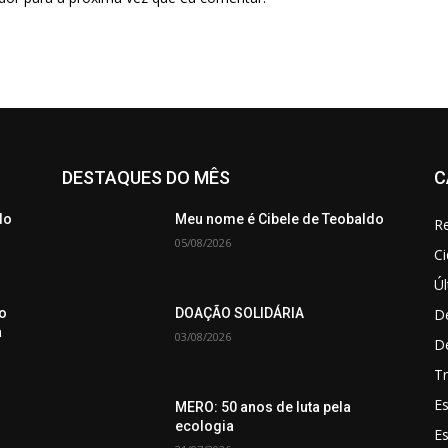
DESTAQUES DO MÊS
C
do
Meu nome é Cibele de Teobaldo
Re
05/08/2026
C
Úl
De
o
DOAÇÃO SOLIDÁRIA
a
03/08/2026
D
Tr
Es
MERO: 50 anos de luta pela
ecologia
E