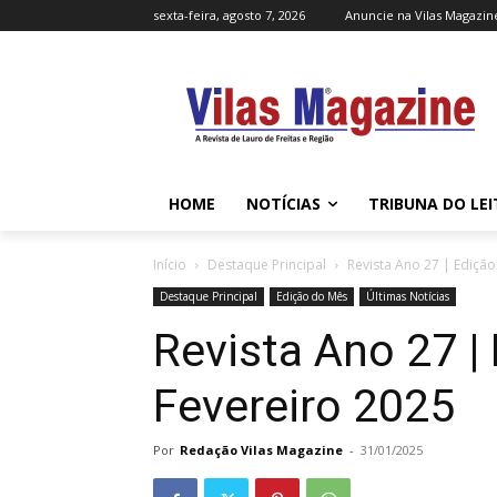
sexta-feira, agosto 7, 2026
Anuncie na Vilas Magazin
HOME
NOTÍCIAS
TRIBUNA DO LE
Início
Destaque Principal
Revista Ano 27 | Edição
Destaque Principal
Edição do Mês
Últimas Notícias
Revista Ano 27 | 
Fevereiro 2025
Por
Redação Vilas Magazine
-
31/01/2025