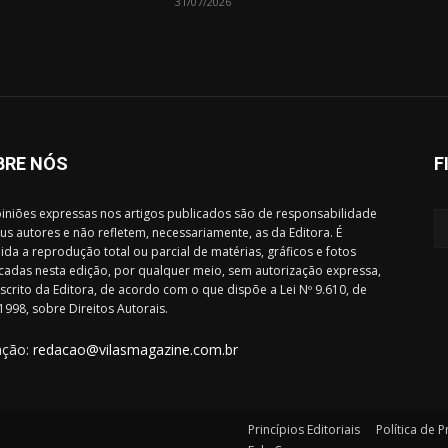
31/07/2026
BRE NÓS
F
iniões expressas nos artigos publicados são de responsabilidade
us autores e não refletem, necessariamente, as da Editora. É
ida a reprodução total ou parcial de matérias, gráficos e fotos
cadas nesta edição, por qualquer meio, sem autorização expressa,
scrito da Editora, de acordo com o que dispõe a Lei Nº 9.610, de
1998, sobre Direitos Autorais.
ação:
redacao@vilasmagazine.com.br
Princípios Editoriais
Política de 