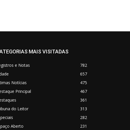
ATEGORIAS MAIS VISITADAS
gistros e Notas
782
idade
657
timas Notícias
475
staque Principal
467
estaques
361
ibuna do Leitor
313
peciais
282
spaço Aberto
231