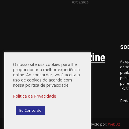
03/08/2026
SO
As op
O nosso site usa cookies para lhe
de se
proporcionar a melhor experiência
proib
online. Ao concordar, você aceita o
publi
uso de cookies de acordo com
por e
nossa política de privacidade.
19/2/
Política de Privacidade
Red
Eu Concordo
© Vilas Magazine / Site Desenvolvido por:
WebD2