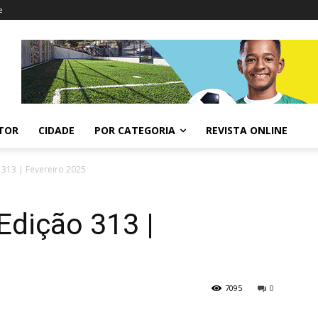
e
ITOR
CIDADE
POR CATEGORIA
REVISTA ONLINE
 313 | Fevereiro 2025
Edição 313 |
7095
0