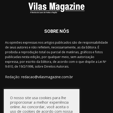
SOBRE NÓS
As opiniões expressas nos artigos publicados são de responsabilidade
de seus autores e não refletem, necessariamente, as da Editora. É
proibida a reprodução total ou parcial de matérias, gráficos e fotos
publicadas nesta edição, por qualquer meio, sem autorização
expressa, por escrito da Editora, de acordo com o que dispõe a Lei Nº
9.610, de 19/2/1998, sobre Direitos Autorais.
Redação:
redacao@vilasmagazine.com.br
FIQUE CONECTADO
O nosso site usa cookies para lhe
proporcionar a melhor experiência
online. Ao concordar, você aceita o
uso de cookies de acordo com nossa