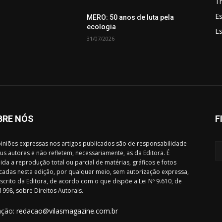
Tr
Es
MERO: 50 anos de luta pela
ecologia
E
31/07/2026
BRE NÓS
F
iniões expressas nos artigos publicados são de responsabilidade
us autores e não refletem, necessariamente, as da Editora. É
ida a reprodução total ou parcial de matérias, gráficos e fotos
cadas nesta edição, por qualquer meio, sem autorização expressa,
scrito da Editora, de acordo com o que dispõe a Lei Nº 9.610, de
1998, sobre Direitos Autorais.
ação:
redacao@vilasmagazine.com.br