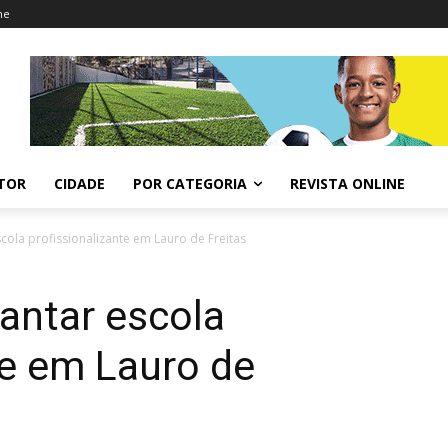
ne
ITOR
CIDADE
POR CATEGORIA
REVISTA ONLINE
scola profissionalizante em Lauro de Freitas
antar escola
te em Lauro de