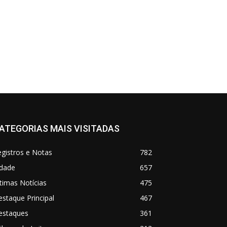
ATEGORIAS MAIS VISITADAS
gistros e Notas
782
idade
657
timas Notícias
475
staque Principal
467
estaques
361