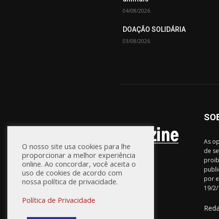
04/08/2026
DOAÇÃO SOLIDÁRIA
03/08/2026
SO
As op
O nosso site usa cookies para lhe
de se
proporcionar a melhor experiência
proib
online. Ao concordar, você aceita o
publi
uso de cookies de acordo com
por e
nossa política de privacidade.
19/2/
Política de Privacidade
Red