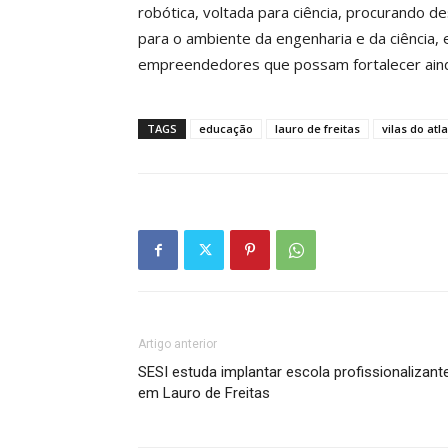
robótica, voltada para ciência, procurando de
para o ambiente da engenharia e da ciência, 
empreendedores que possam fortalecer aind
TAGS
educação
lauro de freitas
vilas do atl
Artigo anterior
SESI estuda implantar escola profissionalizant
em Lauro de Freitas