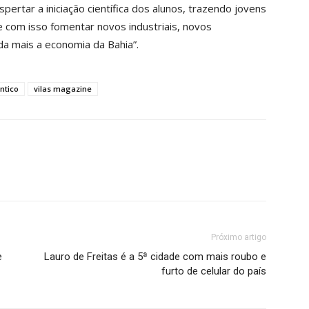
spertar a iniciação científica dos alunos, trazendo jovens
e com isso fomentar novos industriais, novos
a mais a economia da Bahia”.
antico
vilas magazine
Próximo artigo
e
Lauro de Freitas é a 5ª cidade com mais roubo e
furto de celular do país