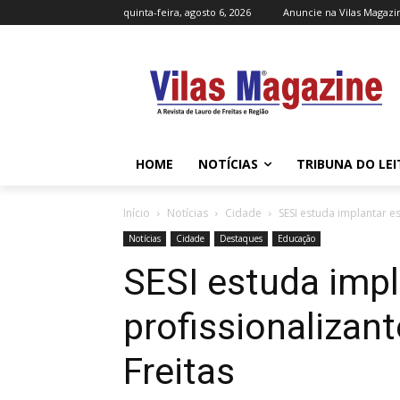
quinta-feira, agosto 6, 2026
Anuncie na Vilas Magazi
HOME
NOTÍCIAS
TRIBUNA DO LE
Início
Notícias
Cidade
SESI estuda implantar e
Notícias
Cidade
Destaques
Educação
SESI estuda impl
profissionalizan
Freitas