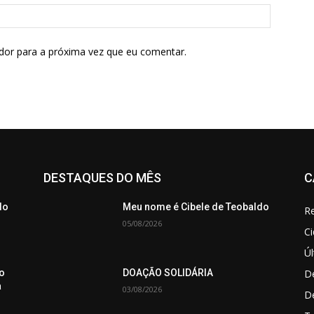
dor para a próxima vez que eu comentar.
DESTAQUES DO MÊS
C
do
Meu nome é Cibele de Teobaldo
Re
05/08/2026
C
Úl
De
o
DOAÇÃO SOLIDÁRIA
a
03/08/2026
D