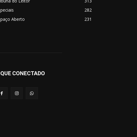
ibuna do Leitor
313
peciais
282
spaço Aberto
231
IQUE CONECTADO