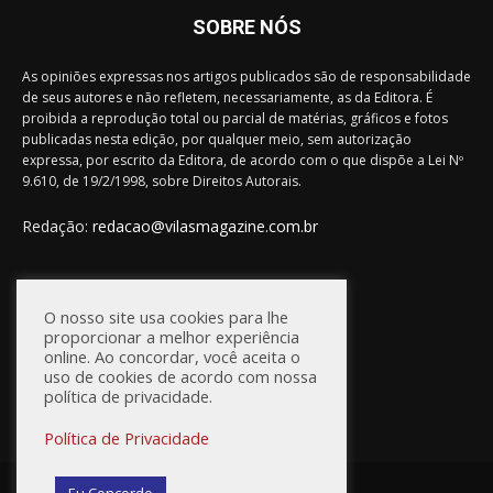
SOBRE NÓS
As opiniões expressas nos artigos publicados são de responsabilidade
de seus autores e não refletem, necessariamente, as da Editora. É
proibida a reprodução total ou parcial de matérias, gráficos e fotos
publicadas nesta edição, por qualquer meio, sem autorização
expressa, por escrito da Editora, de acordo com o que dispõe a Lei Nº
9.610, de 19/2/1998, sobre Direitos Autorais.
Redação:
redacao@vilasmagazine.com.br
FIQUE CONECTADO
O nosso site usa cookies para lhe
proporcionar a melhor experiência
online. Ao concordar, você aceita o
uso de cookies de acordo com nossa
política de privacidade.
Política de Privacidade
© Vilas Magazine / Site Desenvolvido por:
WebD2