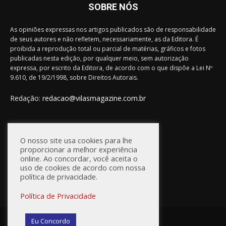
SOBRE NÓS
As opiniões expressas nos artigos publicados são de responsabilidade
de seus autores e não refletem, necessariamente, as da Editora. É
proibida a reprodução total ou parcial de matérias, gráficos e fotos
publicadas nesta edição, por qualquer meio, sem autorização
expressa, por escrito da Editora, de acordo com o que dispõe a Lei Nº
9.610, de 19/2/1998, sobre Direitos Autorais.
Redação:
redacao@vilasmagazine.com.br
FIQUE CONECTADO
O nosso site usa cookies para lhe
proporcionar a melhor experiência
online. Ao concordar, você aceita o
uso de cookies de acordo com nossa
política de privacidade.
Política de Privacidade
© Vilas Magazine / Site Desenvolvido por:
WebD2
Eu Concordo