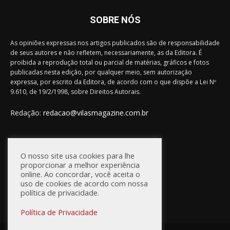
SOBRE NÓS
As opiniões expressas nos artigos publicados são de responsabilidade
de seus autores e não refletem, necessariamente, as da Editora. É
proibida a reprodução total ou parcial de matérias, gráficos e fotos
publicadas nesta edição, por qualquer meio, sem autorização
expressa, por escrito da Editora, de acordo com o que dispõe a Lei Nº
9.610, de 19/2/1998, sobre Direitos Autorais.
Redação:
redacao@vilasmagazine.com.br
FIQUE CONECTADO
O nosso site usa cookies para lhe
proporcionar a melhor experiência
online. Ao concordar, você aceita o
uso de cookies de acordo com nossa
política de privacidade.
Política de Privacidade