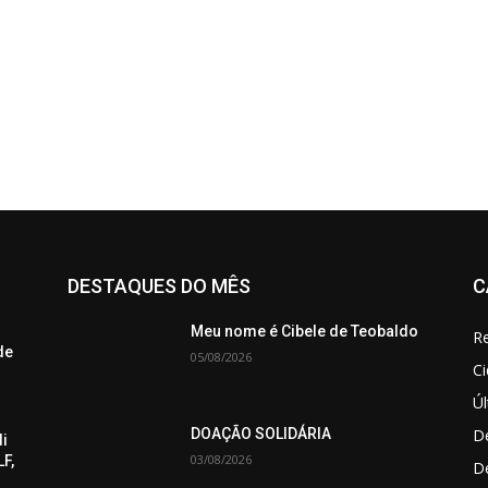
DESTAQUES DO MÊS
C
Meu nome é Cibele de Teobaldo
Re
de
05/08/2026
C
Úl
De
DOAÇÃO SOLIDÁRIA
di
03/08/2026
F,
D