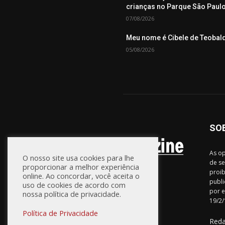
crianças no Parque São Paul
07/08/2026
Meu nome é Cibele de Teobal
05/08/2026
SO
As op
O nosso site usa cookies para lhe
de se
proporcionar a melhor experiência
proib
online. Ao concordar, você aceita o
publi
uso de cookies de acordo com
por e
nossa política de privacidade.
19/2/
Política de Privacidade
Red