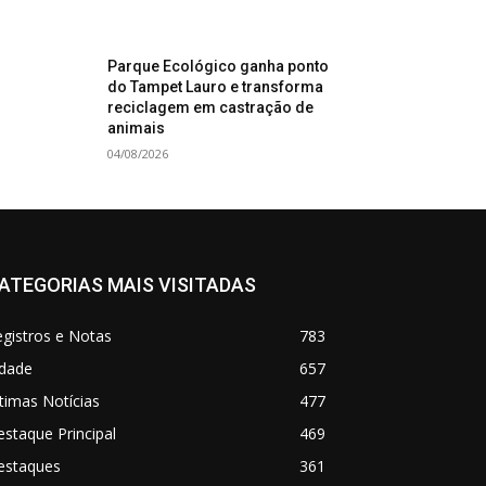
Parque Ecológico ganha ponto
do Tampet Lauro e transforma
reciclagem em castração de
animais
04/08/2026
ATEGORIAS MAIS VISITADAS
gistros e Notas
783
idade
657
timas Notícias
477
staque Principal
469
estaques
361