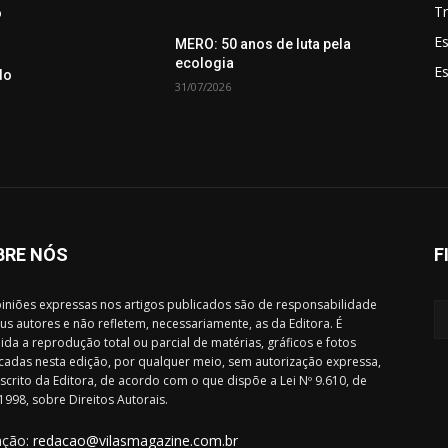
Tr
o
Es
MERO: 50 anos de luta pela
ecologia
E
do
31/07/2026
BRE NÓS
F
iniões expressas nos artigos publicados são de responsabilidade
us autores e não refletem, necessariamente, as da Editora. É
ida a reprodução total ou parcial de matérias, gráficos e fotos
cadas nesta edição, por qualquer meio, sem autorização expressa,
scrito da Editora, de acordo com o que dispõe a Lei Nº 9.610, de
1998, sobre Direitos Autorais.
ação:
redacao@vilasmagazine.com.br