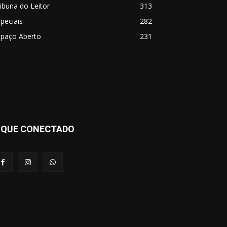
ibuna do Leitor
313
peciais
282
spaço Aberto
231
IQUE CONECTADO