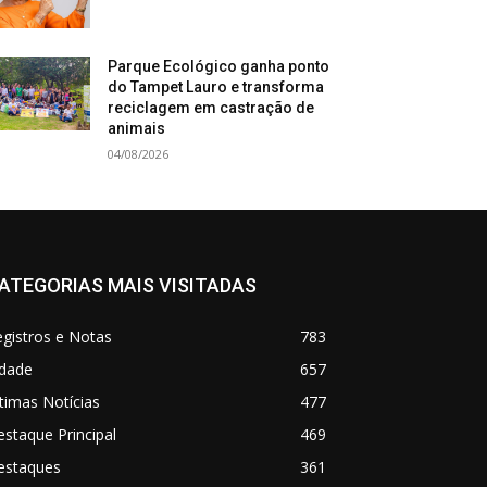
Parque Ecológico ganha ponto
do Tampet Lauro e transforma
reciclagem em castração de
animais
04/08/2026
ATEGORIAS MAIS VISITADAS
gistros e Notas
783
idade
657
timas Notícias
477
staque Principal
469
estaques
361