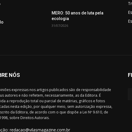
Tr
o
Es
MERO: 50 anos de luta pela
ecologia
E
do
31/07/2026
BRE NÓS
F
iniões expressas nos artigos publicados são de responsabilidade
us autores e não refletem, necessariamente, as da Editora. É
ida a reprodução total ou parcial de matérias, gráficos e fotos
cadas nesta edição, por qualquer meio, sem autorização expressa,
scrito da Editora, de acordo com o que dispõe a Lei Nº 9.610, de
1998, sobre Direitos Autorais.
ação:
redacao@vilasmagazine.com.br