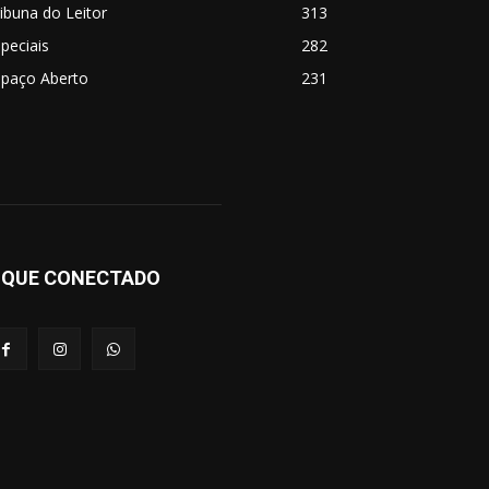
ibuna do Leitor
313
peciais
282
spaço Aberto
231
IQUE CONECTADO