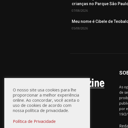
crianças no Parque São Paul
07/08/2026
Meu nome é Cibele de Teobal
05/08/2026
SO
As op
O nosso site usa cookies para lhe
de se
proporcionar a melhor experiência
proib
online. Ao concordar, você aceita o
publi
uso de cookies de acordo com
por e
nossa política de privacidade.
19/2/
Política de Privacidade
Red