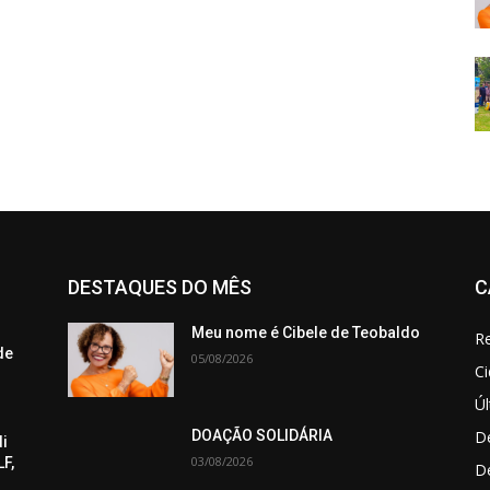
DESTAQUES DO MÊS
C
Meu nome é Cibele de Teobaldo
Re
de
05/08/2026
C
Úl
De
DOAÇÃO SOLIDÁRIA
di
03/08/2026
F,
D