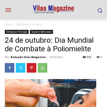
Início
Destaque Principal
Destaque Principal
Saúde e Bem-estar
24 de outubro: Dia Mundial
de Combate à Poliomielite
Por
Redação Vilas Magazine
-
24/10/2022
852
0