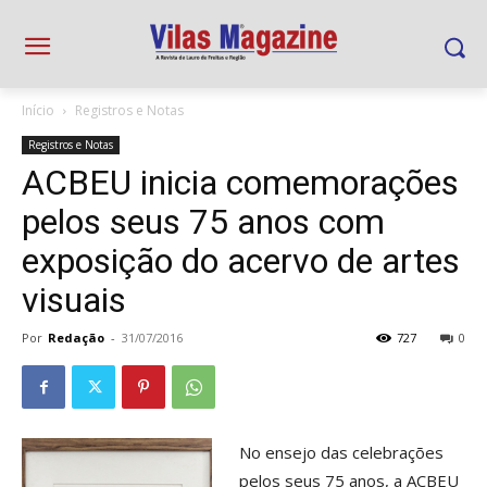
Início
Registros e Notas
Registros e Notas
ACBEU inicia comemorações
pelos seus 75 anos com
exposição do acervo de artes
visuais
Por
Redação
-
31/07/2016
727
0
No ensejo das celebrações
pelos seus 75 anos, a ACBEU