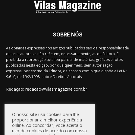
SOBRE NÓS
As opiniões expressas nos artigos publicados são de responsabilidade
de seus autores e não refletem, necessariamente, as da Editora. É
proibida a reprodução total ou parcial de matérias, gráficos e fotos
publicadas nesta edição, por qualquer meio, sem autorização
expressa, por escrito da Editora, de acordo com o que dispõe a Lei Nº
9.610, de 19/2/1998, sobre Direitos Autorais.
Redação:
redacao@vilasmagazine.com.br
FIQUE CONECTADO
O nosso site usa cookies para lhe
proporcionar a melhor experiência
online. Ao concordar, você aceita o
uso de cookies de acordo com nossa