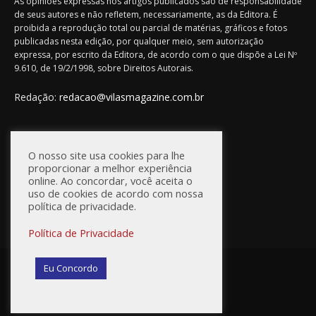
As opiniões expressas nos artigos publicados são de responsabilidade
de seus autores e não refletem, necessariamente, as da Editora. É
proibida a reprodução total ou parcial de matérias, gráficos e fotos
publicadas nesta edição, por qualquer meio, sem autorização
expressa, por escrito da Editora, de acordo com o que dispõe a Lei Nº
9.610, de 19/2/1998, sobre Direitos Autorais.
Redação:
redacao@vilasmagazine.com.br
FIQUE CONECTADO
O nosso site usa cookies para lhe
proporcionar a melhor experiência
online. Ao concordar, você aceita o
uso de cookies de acordo com nossa
política de privacidade.
Política de Privacidade
© Vilas Magazine / Site Desenvolvido por:
WebD2
Eu Concordo
Princípios Editoriais
Política de Privacidade
Anuncie na Vilas Magazine
Fale Conosco