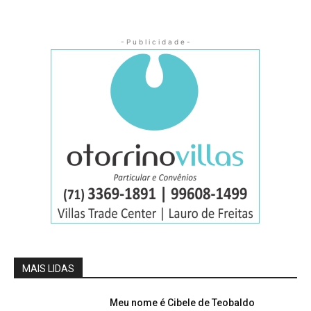
- P u b l i c i d a d e -
MAIS LIDAS
Meu nome é Cibele de Teobaldo