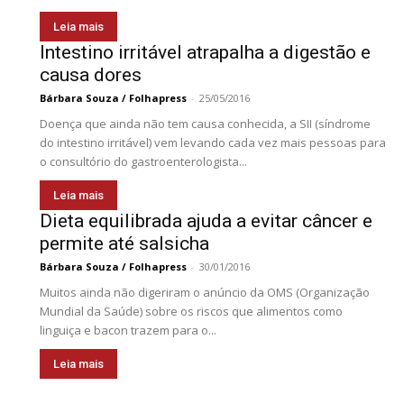
Leia mais
Intestino irritável atrapalha a digestão e
causa dores
Bárbara Souza / Folhapress
-
25/05/2016
Doença que ainda não tem causa conhecida, a SII (síndrome
do intestino irritável) vem levando cada vez mais pessoas para
o consultório do gastroenterologista...
Leia mais
Dieta equilibrada ajuda a evitar câncer e
permite até salsicha
Bárbara Souza / Folhapress
-
30/01/2016
Muitos ainda não digeriram o anúncio da OMS (Organização
Mundial da Saúde) sobre os riscos que alimentos como
linguiça e bacon trazem para o...
Leia mais