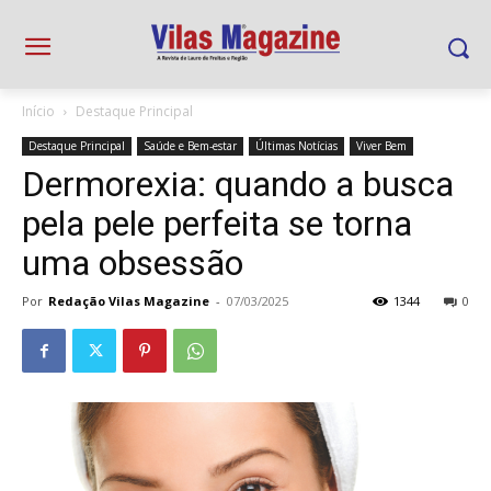
Início
Destaque Principal
Destaque Principal
Saúde e Bem-estar
Últimas Notícias
Viver Bem
Dermorexia: quando a busca
pela pele perfeita se torna
uma obsessão
Por
Redação Vilas Magazine
-
07/03/2025
1344
0