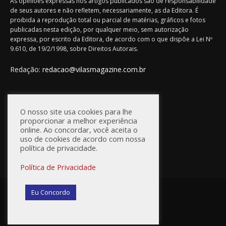
As opiniões expressas nos artigos publicados são de responsabilidade
de seus autores e não refletem, necessariamente, as da Editora. É
proibida a reprodução total ou parcial de matérias, gráficos e fotos
publicadas nesta edição, por qualquer meio, sem autorização
expressa, por escrito da Editora, de acordo com o que dispõe a Lei Nº
9.610, de 19/2/1998, sobre Direitos Autorais.
Redação:
redacao@vilasmagazine.com.br
FIQUE CONECTADO
O nosso site usa cookies para lhe
proporcionar a melhor experiência
online. Ao concordar, você aceita o
uso de cookies de acordo com nossa
política de privacidade.
Política de Privacidade
© Vilas Magazine / Site Desenvolvido por:
WebD2
Eu Concordo
Princípios Editoriais
Política de Privacidade
Anuncie na Vilas Magazine
Fale Conosco