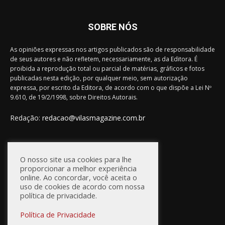
SOBRE NÓS
As opiniões expressas nos artigos publicados são de responsabilidade
de seus autores e não refletem, necessariamente, as da Editora. É
proibida a reprodução total ou parcial de matérias, gráficos e fotos
publicadas nesta edição, por qualquer meio, sem autorização
expressa, por escrito da Editora, de acordo com o que dispõe a Lei Nº
9.610, de 19/2/1998, sobre Direitos Autorais.
Redação:
redacao@vilasmagazine.com.br
FIQUE CONECTADO
O nosso site usa cookies para lhe
proporcionar a melhor experiência
online. Ao concordar, você aceita o
uso de cookies de acordo com nossa
política de privacidade.
Política de Privacidade