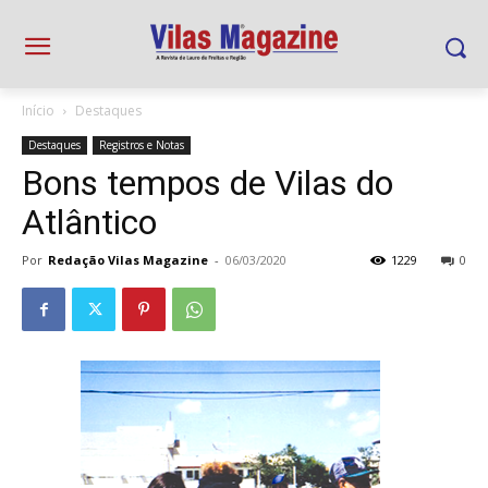
Início
Destaques
Destaques
Registros e Notas
Bons tempos de Vilas do
Atlântico
Por
Redação Vilas Magazine
-
06/03/2020
1229
0