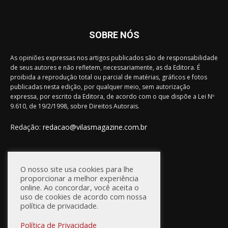
SOBRE NÓS
As opiniões expressas nos artigos publicados são de responsabilidade
de seus autores e não refletem, necessariamente, as da Editora. É
proibida a reprodução total ou parcial de matérias, gráficos e fotos
publicadas nesta edição, por qualquer meio, sem autorização
expressa, por escrito da Editora, de acordo com o que dispõe a Lei Nº
9.610, de 19/2/1998, sobre Direitos Autorais.
Redação:
redacao@vilasmagazine.com.br
FIQUE CONECTADO
O nosso site usa cookies para lhe
proporcionar a melhor experiência
online. Ao concordar, você aceita o
uso de cookies de acordo com nossa
política de privacidade.
Política de Privacidade