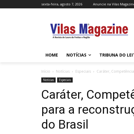
sexta-feira, agosto 7, 2026
Anuncie na Vilas Magazin
HOME
NOTÍCIAS
TRIBUNA DO LE
Início
Notícias
Especiais
Caráter, Competência
Notícias
Especiais
Caráter, Compet
para a reconstr
do Brasil