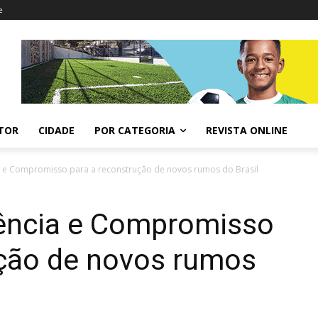
e
ITOR
CIDADE
POR CATEGORIA
REVISTA ONLINE
 e Compromisso para a reconstrução de novos rumos do Brasil
ência e Compromisso
ução de novos rumos