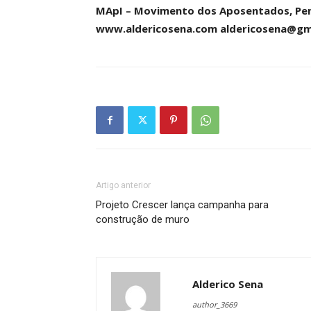
MApI – Movimento dos Aposentados, Pens
www.aldericosena.com aldericosena@gm
Artigo anterior
Projeto Crescer lança campanha para
construção de muro
Alderico Sena
author_3669