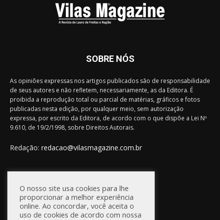
SOBRE NÓS
As opiniões expressas nos artigos publicados são de responsabilidade
de seus autores e não refletem, necessariamente, as da Editora. É
proibida a reprodução total ou parcial de matérias, gráficos e fotos
publicadas nesta edição, por qualquer meio, sem autorização
expressa, por escrito da Editora, de acordo com o que dispõe a Lei Nº
9.610, de 19/2/1998, sobre Direitos Autorais.
Redação:
redacao@vilasmagazine.com.br
FIQUE CONECTADO
O nosso site usa cookies para lhe
proporcionar a melhor experiência
online. Ao concordar, você aceita o
uso de cookies de acordo com nossa