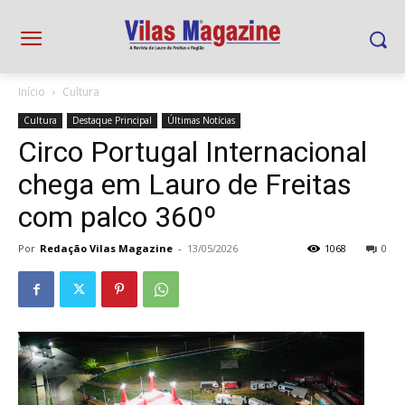
Início
Cultura
Cultura
Destaque Principal
Últimas Notícias
Circo Portugal Internacional
chega em Lauro de Freitas
com palco 360º
Por
Redação Vilas Magazine
-
13/05/2026
1068
0