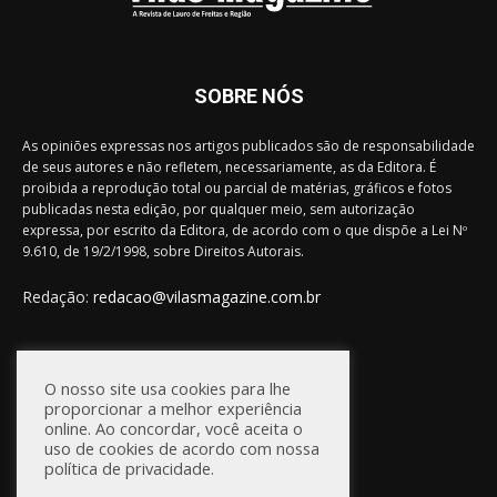
SOBRE NÓS
As opiniões expressas nos artigos publicados são de responsabilidade
de seus autores e não refletem, necessariamente, as da Editora. É
proibida a reprodução total ou parcial de matérias, gráficos e fotos
publicadas nesta edição, por qualquer meio, sem autorização
expressa, por escrito da Editora, de acordo com o que dispõe a Lei Nº
9.610, de 19/2/1998, sobre Direitos Autorais.
Redação:
redacao@vilasmagazine.com.br
FIQUE CONECTADO
O nosso site usa cookies para lhe
proporcionar a melhor experiência
online. Ao concordar, você aceita o
uso de cookies de acordo com nossa
política de privacidade.