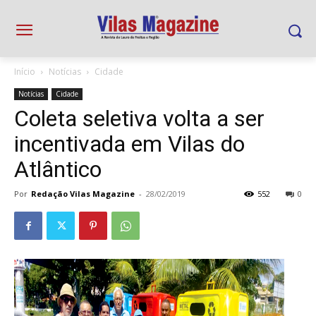
Início
Notícias
Cidade
Notícias
Cidade
Coleta seletiva volta a ser
incentivada em Vilas do
Atlântico
Por
Redação Vilas Magazine
-
28/02/2019
552
0