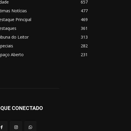
idade
657
timas Notícias
477
staque Principal
469
estaques
361
ibuna do Leitor
313
peciais
282
spaço Aberto
231
IQUE CONECTADO