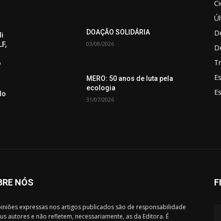
C
Úl
De
DOAÇÃO SOLIDÁRIA
di
03/08/2026
F,
D
Tr
o
Es
MERO: 50 anos de luta pela
ecologia
E
do
31/07/2026
BRE NÓS
F
iniões expressas nos artigos publicados são de responsabilidade
us autores e não refletem, necessariamente, as da Editora. É