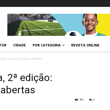
ITOR
CIDADE
POR CATEGORIA
REVISTA ONLINE
dição: Inscrições estão abertas
, 2ª edição:
 abertas
701
0