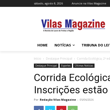
sábado, agosto 8, 2026
Anuncie na Vilas Magazine
HOME
NOTÍCIAS
TRIBUNA DO LE
Início
Destaque Principal
Corrida Ecológica, 2ª e
Destaque Principal
Esportes
Últimas Notícias
Corrida Ecológica
Inscrições estão
Por
Redação Vilas Magazine
-
05/06/2026