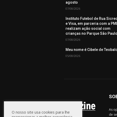
agosto
07/08/2026
Instituto Futebol de Rua Sicre
e Visa, em parceria com a PML
realizam ação social com
crianças no Parque São Paul
07/08/2026
Meu nome é Cibele de Teobal
05/08/2026
SO
As op
O nosso site usa cookies para lhe
de se
proporcionar a melhor experiência