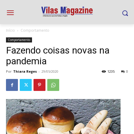
Início
Comportamento
Comportamento
Fazendo coisas novas na
pandemia
Por
Thiara Reges
-
29/05/2020
1235
0