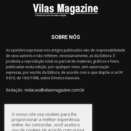
SOBRE NÓS
As opiniões expressas nos artigos publicados são de responsabilidade
de seus autores e não refletem, necessariamente, as da Editora. É
proibida a reprodução total ou parcial de matérias, gráficos e fotos
publicadas nesta edição, por qualquer meio, sem autorização
expressa, por escrito da Editora, de acordo com o que dispõe a Lei Nº
9.610, de 19/2/1998, sobre Direitos Autorais.
Redação:
redacao@vilasmagazine.com.br
FIQUE CONECTADO
O nosso site usa cookies para lhe
proporcionar a melhor experiência
online. Ao concordar, você aceita o
uso de cookies de acordo com nossa