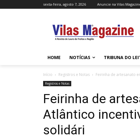
sexta-feira, agosto 7, 2026
Anuncie na Vilas Magazin
HOME
NOTÍCIAS
TRIBUNA DO LE
Início
Registros e Notas
Feirinha de artesanato em
Registros e Notas
Feirinha de arte
Atlântico incent
solidári