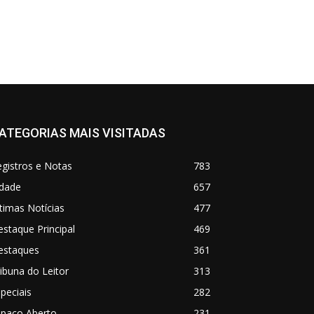
ATEGORIAS MAIS VISITADAS
gistros e Notas
783
idade
657
timas Notícias
477
staque Principal
469
estaques
361
ibuna do Leitor
313
peciais
282
spaço Aberto
231