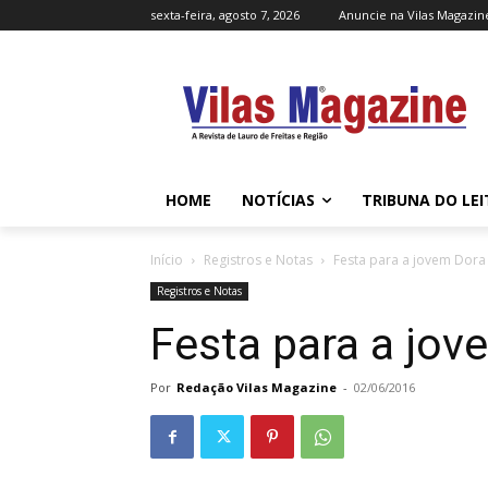
sexta-feira, agosto 7, 2026
Anuncie na Vilas Magazin
HOME
NOTÍCIAS
TRIBUNA DO LE
Início
Registros e Notas
Festa para a jovem Dora
Registros e Notas
Festa para a jov
Por
Redação Vilas Magazine
-
02/06/2016