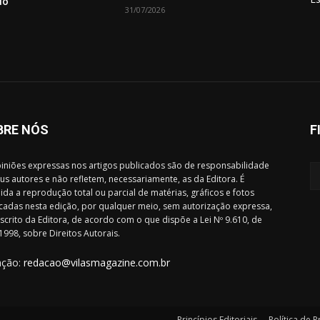
do
31/07/2026
BRE NÓS
F
iniões expressas nos artigos publicados são de responsabilidade
us autores e não refletem, necessariamente, as da Editora. É
ida a reprodução total ou parcial de matérias, gráficos e fotos
cadas nesta edição, por qualquer meio, sem autorização expressa,
scrito da Editora, de acordo com o que dispõe a Lei Nº 9.610, de
1998, sobre Direitos Autorais.
ação:
redacao@vilasmagazine.com.br
Princípios Editoriais
Política de 