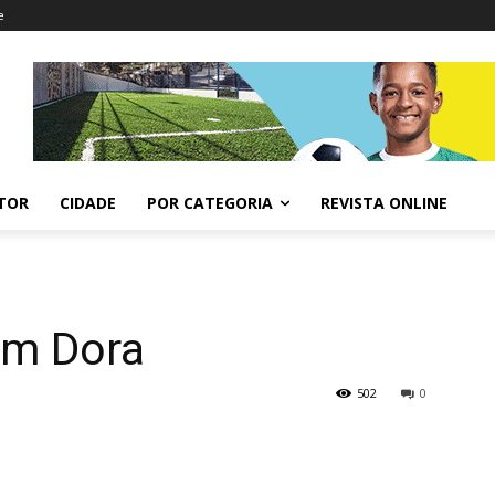
e
ITOR
CIDADE
POR CATEGORIA
REVISTA ONLINE
em Dora
502
0