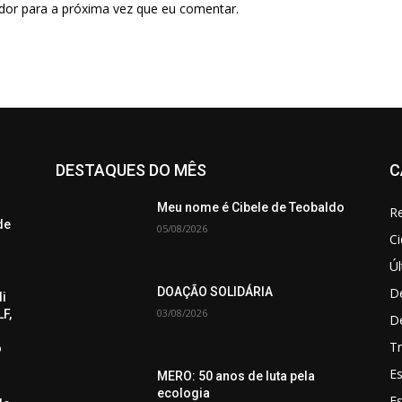
dor para a próxima vez que eu comentar.
DESTAQUES DO MÊS
C
Meu nome é Cibele de Teobaldo
Re
de
05/08/2026
C
Úl
De
DOAÇÃO SOLIDÁRIA
di
03/08/2026
F,
D
Tr
o
Es
MERO: 50 anos de luta pela
ecologia
E