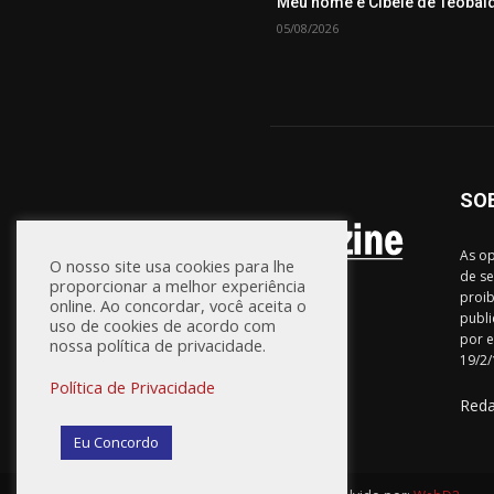
Meu nome é Cibele de Teobal
05/08/2026
SO
As op
O nosso site usa cookies para lhe
de se
proporcionar a melhor experiência
proib
online. Ao concordar, você aceita o
publi
uso de cookies de acordo com
por e
nossa política de privacidade.
19/2/
Política de Privacidade
Red
Eu Concordo