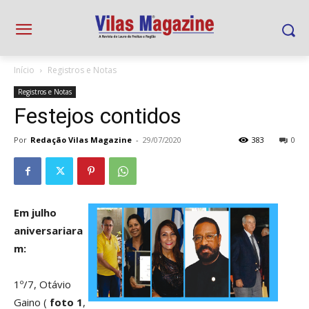
Início
Registros e Notas
Registros e Notas
Festejos contidos
Por
Redação Vilas Magazine
-
29/07/2020
383
0
Em julho
aniversariara
m:
1º/7, Otávio
Gaino (
foto 1
,