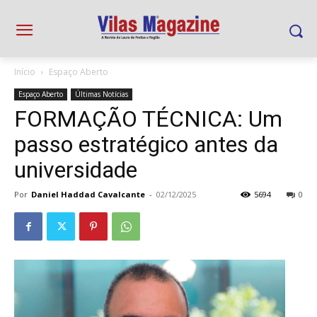
Início
Espaço Aberto
Espaço Aberto
Últimas Notícias
FORMAÇÃO TÉCNICA: Um
passo estratégico antes da
universidade
Por
Daniel Haddad Cavalcante
-
02/12/2025
5694
0