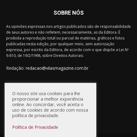
SOBRE NÓS
As opiniões expressas nos artigos publicados são de responsabilidade
de seus autores e não refletem, necessariamente, as da Editora. É
proibida a reprodução total ou parcial de matérias, gráficos e fotos
publicadas nesta edição, por qualquer meio, sem autorização
expressa, por escrito da Editora, de acordo com o que dispõe a Lei Nº
9.610, de 19/2/1998, sobre Direitos Autorais.
Redação:
redacao@vilasmagazine.com.br
FIQUE CONECTADO
O nosso site usa cookies para lhe
proporcionar a melhor experiência
online. Ao concordar, você aceita o
uso de cookies de acordo com nossa
política de privacidade.
Política de Privacidade