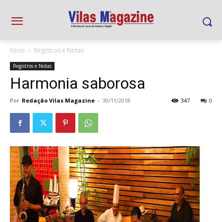
Início
Registros e Notas
Registros e Notas
Harmonia saborosa
Por
Redação Vilas Magazine
-
30/11/2018
347
0