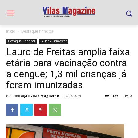
Início
Destaque Principal
Destaque Principal
Saúde e Bem-estar
Lauro de Freitas amplia faixa
etária para vacinação contra
a dengue; 1,3 mil crianças já
foram imunizadas
Por
Redação Vilas Magazine
-
07/03/2024
1139
0