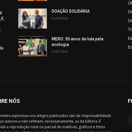
Úl
De
DOAÇÃO SOLIDÁRIA
di
03/08/2026
F,
D
Tr
o
Es
MERO: 50 anos de luta pela
ecologia
E
do
31/07/2026
BRE NÓS
F
iniões expressas nos artigos publicados são de responsabilidade
us autores e não refletem, necessariamente, as da Editora. É
ida a reprodução total ou parcial de matérias, gráficos e fotos