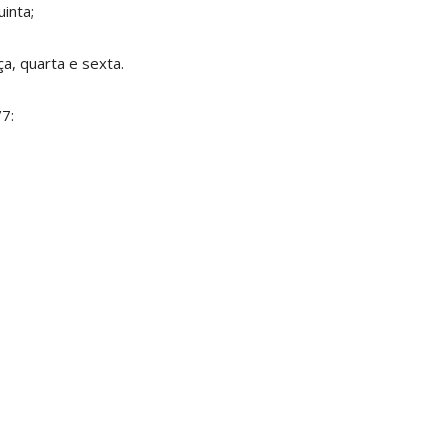
inta;
a, quarta e sexta.
7: