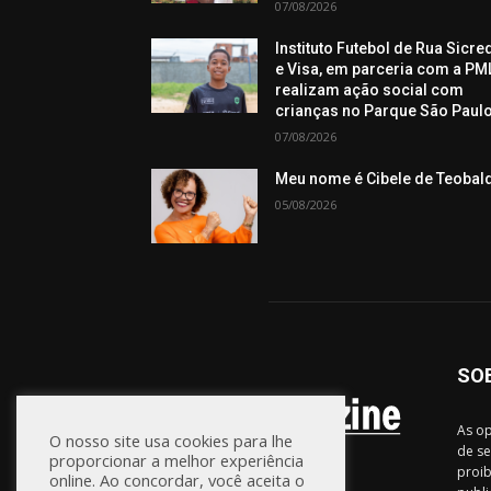
07/08/2026
Instituto Futebol de Rua Sicre
e Visa, em parceria com a PML
realizam ação social com
crianças no Parque São Paul
07/08/2026
Meu nome é Cibele de Teobal
05/08/2026
SO
As op
O nosso site usa cookies para lhe
de se
proporcionar a melhor experiência
proib
online. Ao concordar, você aceita o