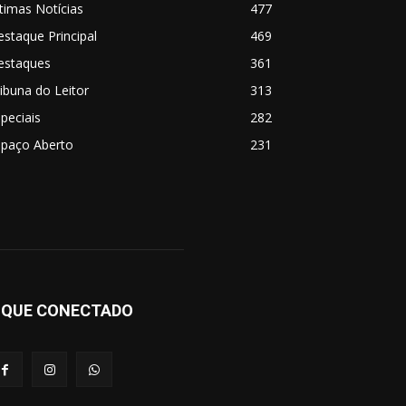
timas Notícias
477
staque Principal
469
estaques
361
ibuna do Leitor
313
peciais
282
spaço Aberto
231
IQUE CONECTADO