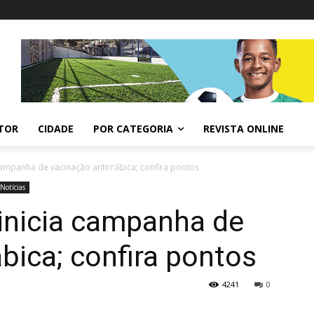
ITOR
CIDADE
POR CATEGORIA
REVISTA ONLINE
 campanha de vacinação antirrábica; confira pontos
Notícias
 inicia campanha de
ábica; confira pontos
4241
0