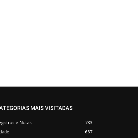
ATEGORIAS MAIS VISITADAS
gistros e Notas
783
idade
657