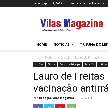
sábado, agosto 8, 2026
Anuncie na Vilas Magazine
HOME
NOTÍCIAS
TRIBUNA DO LE
Início
Notícias
Cidade
Lauro de Freitas inicia
Notícias
Cidade
Destaque Principal
Pet e Cia
Últimas 
Lauro de Freitas
vacinação antirr
Por
Redação Vilas Magazine
-
11/07/2024