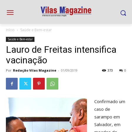
Início
Saúde e Bem-estar
Saúde e Bem-estar
Lauro de Freitas intensifica
vacinação
Por
Redação Vilas Magazine
-
01/09/2019
373
0
Confirmado um
caso de
sarampo em
Salvador, em