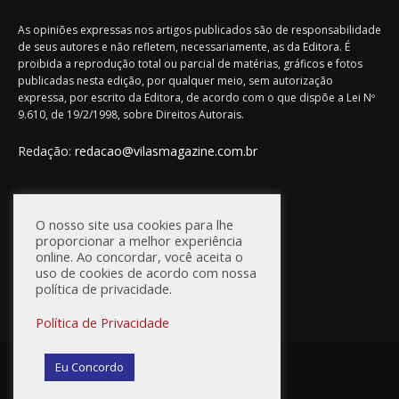
As opiniões expressas nos artigos publicados são de responsabilidade
de seus autores e não refletem, necessariamente, as da Editora. É
proibida a reprodução total ou parcial de matérias, gráficos e fotos
publicadas nesta edição, por qualquer meio, sem autorização
expressa, por escrito da Editora, de acordo com o que dispõe a Lei Nº
9.610, de 19/2/1998, sobre Direitos Autorais.
Redação:
redacao@vilasmagazine.com.br
FIQUE CONECTADO
O nosso site usa cookies para lhe
proporcionar a melhor experiência
online. Ao concordar, você aceita o
uso de cookies de acordo com nossa
política de privacidade.
Política de Privacidade
© Vilas Magazine / Site Desenvolvido por:
WebD2
Eu Concordo
Princípios Editoriais
Política de Privacidade