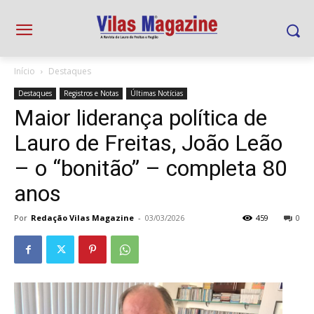
Início
Destaques
Destaques
Registros e Notas
Últimas Notícias
Maior liderança política de
Lauro de Freitas, João Leão
– o “bonitão” – completa 80
anos
Por
Redação Vilas Magazine
-
03/03/2026
459
0