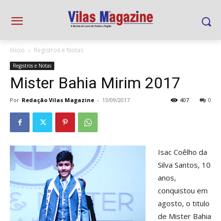
Início
Registros e Notas
Registros e Notas
Mister Bahia Mirim 2017
Por
Redação Vilas Magazine
-
13/09/2017
407
0
Isac Coêlho da
Silva Santos, 10
anos,
conquistou em
agosto, o titulo
de Mister Bahia