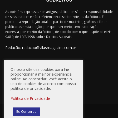
As opiniões expressas nos artigos publicados são de responsabilidade
de seus autores e não refletem, necessariamente, as da Editora. É
proibida a reprodução total ou parcial de matérias, gráficos e fotos
publicadas nesta edição, por qualquer meio, sem autorização
expressa, por escrito da Editora, de acordo com o que dispõe a Lei Nº
9.610, de 19/2/1998, sobre Direitos Autorais.
Redação:
redacao@vilasmagazine.com.br
FIQUE CONECTADO
O nosso site usa cookies para lhe
proporcionar a melhor experiência
online. Ao concordar, você aceita o
uso de cookies de acordo com nossa
política de privacidade.
Política de Privacidade
© Vilas Magazine / Site Desenvolvido por:
WebD2
Eu Concordo