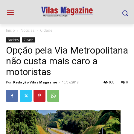
Início
Notícias
Cidade
Notícias
Cidade
Opção pela Via Metropolitana
não custa mais caro a
motoristas
Por
Redação Vilas Magazine
-
10/07/2018
933
0