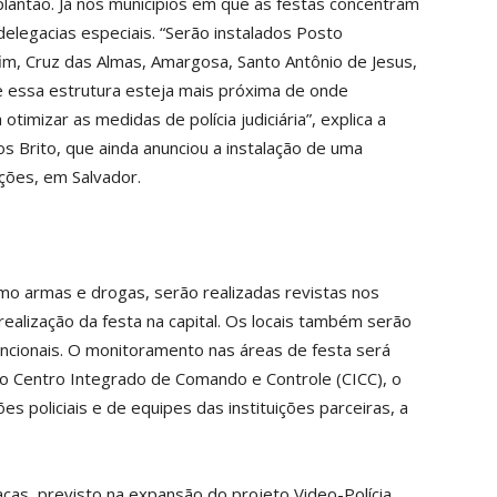
lantão. Já nos municípios em que as festas concentram
legacias especiais. “Serão instalados Posto
fim, Cruz das Almas, Amargosa, Santo Antônio de Jesus,
que essa estrutura esteja mais próxima de onde
timizar as medidas de polícia judiciária”, explica a
os Brito, que ainda anunciou a instalação de uma
ções, em Salvador.
como armas e drogas, serão realizadas revistas nos
ealização da festa na capital. Os locais também serão
ncionais. O monitoramento nas áreas de festa será
do Centro Integrado de Comando e Controle (CICC), o
s policiais e de equipes das instituições parceiras, a
cas, previsto na expansão do projeto Video-Polícia,