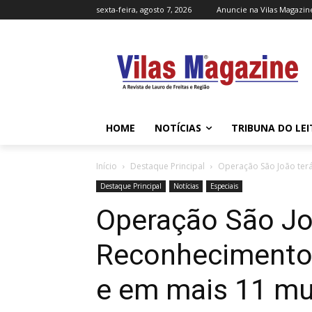
sexta-feira, agosto 7, 2026
Anuncie na Vilas Magazin
HOME
NOTÍCIAS
TRIBUNA DO LE
Início
Destaque Principal
Operação São João terá
Destaque Principal
Notícias
Especiais
Operação São Jo
Reconhecimento 
e em mais 11 mu