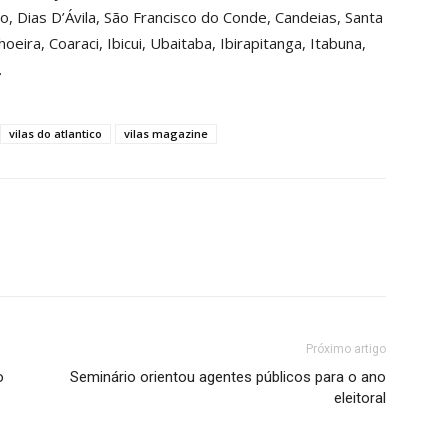
, Dias D’Ávila, São Francisco do Conde, Candeias, Santa
eira, Coaraci, Ibicui, Ubaitaba, Ibirapitanga, Itabuna,
.
vilas do atlantico
vilas magazine
Próximo artigo
o
Seminário orientou agentes públicos para o ano
eleitoral